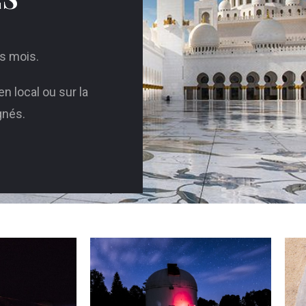
es mois.
n local ou sur la
gnés.