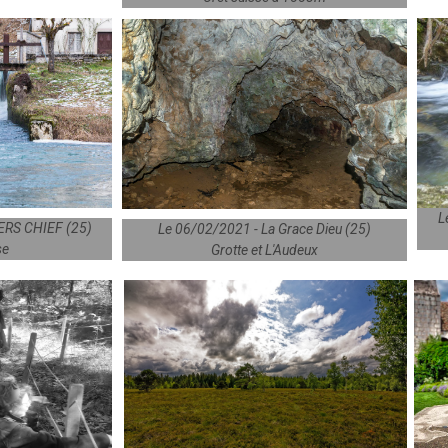
L
ERS CHIEF (25)
Le 06/02/2021 - La Grace Dieu (25)
se
Grotte et L'Audeux