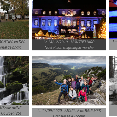
 MONTIER en DER
Le
Le 14/12/2019 - MONTBÉLIARD
ional de photo
Noël et son magnifique marché
ANS/ste ANNE
Le 17/09/2020 - AIGUILLE de BAULMES
. Courbet (25)
Crêt suisse à 1558m