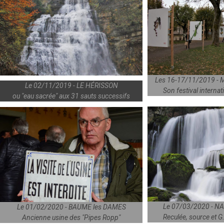
Les 16-17/11/2019 -
Le 02/11/2019 - LE HÉRISSON
Son festival internat
ou "eau sacrée" aux 31 sauts successifs
Le 07/03/2020 - N
Le 01/02/2020 - BAUME les DAMES
Reculée, source et G
Ancienne usine des "Pipes Ropp"